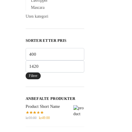
Løsvipper
Mascara
Uten kategori
SORTER ETTER PRIS
Min.
pris
Makspris
Filtrer
ANBEFALTE PRODUKTER
Product Short Name
kr
59.00
kr
49.00