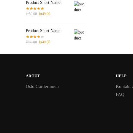
Product Short Name
kr
59.00
kr
49.00
Product Short Name
kr
59.00
kr
49.00
ABOUT
HELP
Oslo Gardermoen
Kontakt 
FAQ