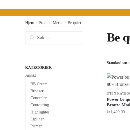
Hjem
/
Produkt Merke
/
Be quiet
Be q
Søk
etter:
KATEGORIER
Ansikt
BB Cream
Bronzer
UTEN KATEG
Concealer
Power be q
Bronze Mod
Contouring
kr
1,420.00
Highlighter
Lipliner
Primer