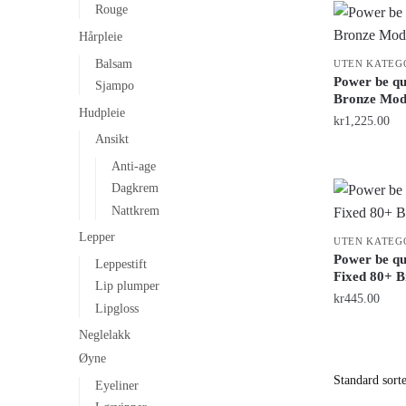
Rouge
Hårpleie
Balsam
UTEN KATEG
Power be q
Sjampo
Bronze Mod
Hudpleie
kr
1,225.00
Ansikt
Anti-age
Dagkrem
Nattkrem
Lepper
UTEN KATEG
Power be q
Leppestift
Fixed 80+ 
Lip plumper
kr
445.00
Lipgloss
Neglelakk
Øyne
Eyeliner