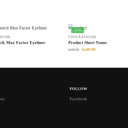
-17%
EGORI
UTEN KATEGORI
cil, Max Factor Eyeliner
Product Short Name
kr
49.00
kr
59.00
FOLLOW
oss
Facebook