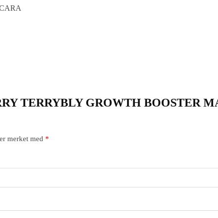
SCARA
 “BY TERRY TERRYBLY GROWTH BOOSTER 
t er merket med
*