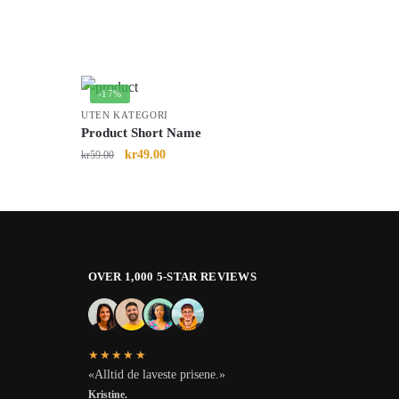
-17%
UTEN KATEGORI
Product Short Name
kr
49.00
kr
59.00
OVER 1,000 5-STAR REVIEWS
★★★★★
«Alltid de laveste prisene.»
Kristine.