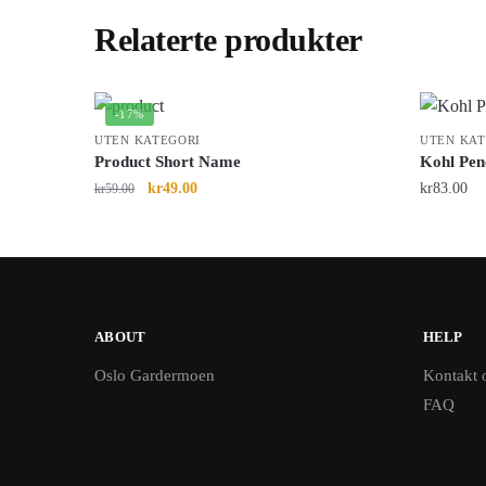
Relaterte produkter
-17%
UTEN KATEGORI
UTEN KAT
Product Short Name
Kohl Pen
kr
49.00
kr
83.00
kr
59.00
ABOUT
HELP
Oslo Gardermoen
Kontakt 
FAQ