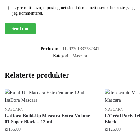
Lagre mitt navn, e-post og nettside i denne nettleseren for neste gang
jeg kommenterer.
Produktnr:
11292201332287341
Kategori:
Mascara
Relaterte produkter
MASCARA
MASCARA
IsaDora Build-Up Mascara Extra Volume
L’Oréal Paris T
01 Super Black – 12 ml
Black
kr
136.00
kr
126.00