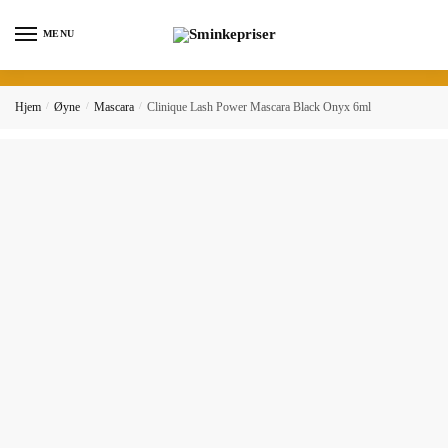
Skip
Skip
to
to
MENU
navigation
content
Hjem
/
Øyne
/
Mascara
/
Clinique Lash Power Mascara Black Onyx 6ml