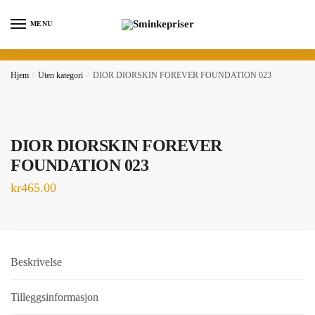
Skip
Skip
to
to
MENU
navigation
content
Hjem
/
Uten kategori
/
DIOR DIORSKIN FOREVER FOUNDATION 023
DIOR DIORSKIN FOREVER
FOUNDATION 023
kr
465.00
Beskrivelse
Tilleggsinformasjon