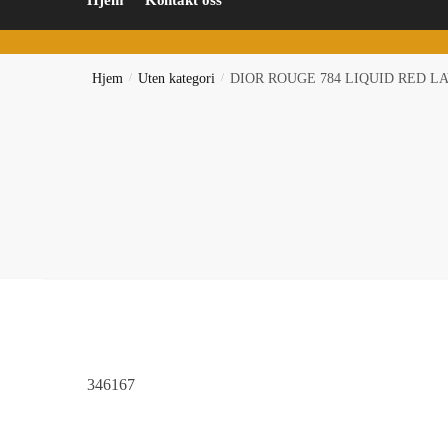
Hjem
Kontakt oss
Hjem
/
Uten kategori
/
DIOR ROUGE 784 LIQUID RED L
346167