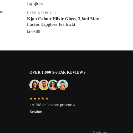
er
UTEN KATEGORI
Kjøp Colour Elixir Gloss, 3,8ml Max
Factor Lipgloss Fri frakt
kr
89.00
OVER 1,000 5-STAR REVIEWS
★★★★★
«Alltid de laveste prisene.»
Kristine.
Krakow