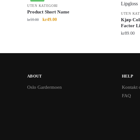
UTEN KATEGORI
Product Short Name
UTEN KAT
kr
49.00
Kjøp Col
kr
59.00
Factor Li
kr
89.00
ABOUT
HELP
Oslo Gardermoen
Kontakt 
FAQ