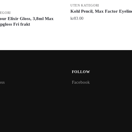
UTEN KATEGORI
Kohl Pencil, Max Factor Eyelin
EGORI
our Elixir Gloss, 3,8ml Max
kr
83.00
pgloss Fri frakt
FOLLOW
oss
Facebook