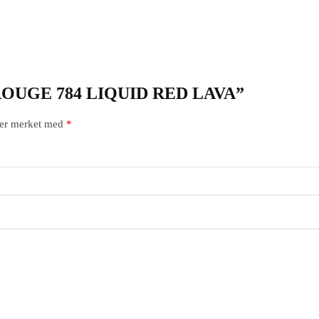
IOR ROUGE 784 LIQUID RED LAVA”
t er merket med
*