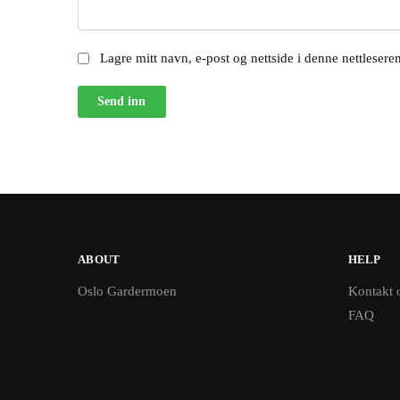
Lagre mitt navn, e-post og nettside i denne nettleser
ABOUT
HELP
Oslo Gardermoen
Kontakt 
FAQ