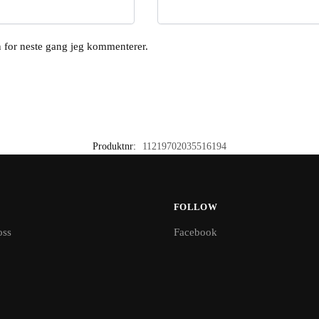
en for neste gang jeg kommenterer.
Produktnr:
11219702035516194
FOLLOW
oss
Facebook