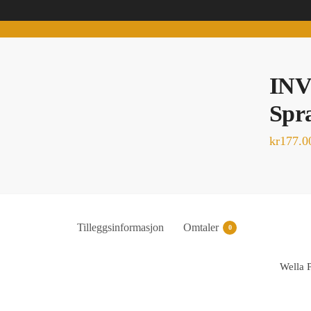
INV
Spr
kr
177.0
Tilleggsinformasjon
Omtaler
0
Wella P