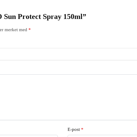
GO Sun Protect Spray 150ml”
t er merket med
*
E-post
*