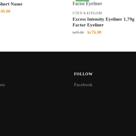
Short Name
r
49.00
UTEN KATEGORI
Excess Intensity Eyeliner 1,79
Factor Eyeliner
kr
76.00
kr
95.00
FOLLOW
oss
Facebook