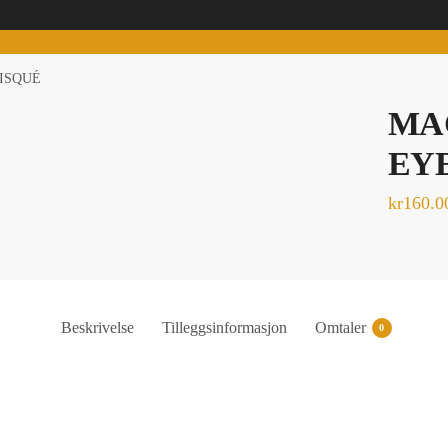
ISQUÉ
MA
EY
kr
160.0
Beskrivelse
Tilleggsinformasjon
Omtaler
0