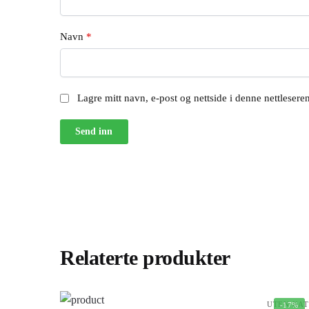
Navn
*
Lagre mitt navn, e-post og nettside i denne nettleser
Relaterte produkter
UTEN KAT
-17%