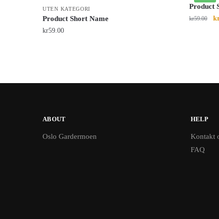
Product 
UTEN KATEGORI
Product Short Name
k
kr
59.00
kr
59.00
ABOUT
HELP
Oslo Gardermoen
Kontakt 
FAQ