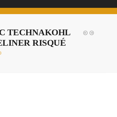
C TECHNAKOHL
ELINER RISQUÉ
0