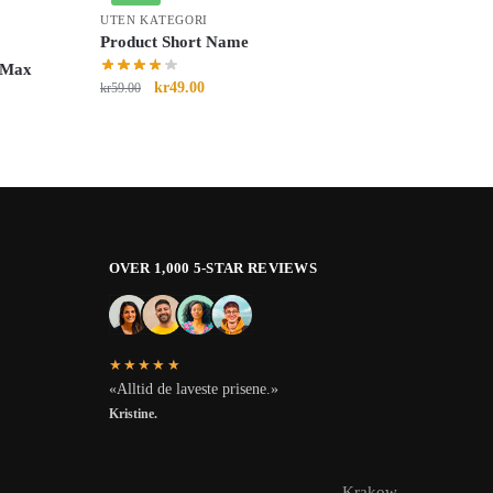
UTEN KATEGORI
Product Short Name
g Max
kr
49.00
kr
59.00
OVER 1,000 5-STAR REVIEWS
★★★★★
«Alltid de laveste prisene.»
Kristine.
Krakow