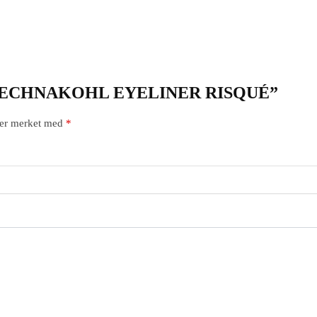
“MAC TECHNAKOHL EYELINER RISQUÉ”
t er merket med
*