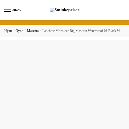
Skip
Skip
to
to
MENU
navigation
content
Hjem
/
Øyne
/
Mascara
/
Lancôme Monsieur Big Mascara Waterproof 01 Black Waterproof – 10 ml