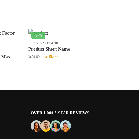
-17%
UTEN KATEGORI
Product Short Name
l Max
kr
49.00
kr
59.00
OVER 1,000 5-STAR REVIEWS