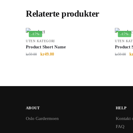
Relaterte produkter
-17%
-17%
UTEN KATEGORI
UTEN KAT
Product Short Name
Product 
kr
49.00
k
kr
59.00
kr
59.00
ABOUT
HELP
Oslo Gardermoen
Kontakt 
FAQ