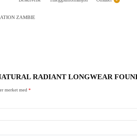
ATION ZAMBIE
 “NARS NATURAL RADIANT LONGWEAR FO
t er merket med
*