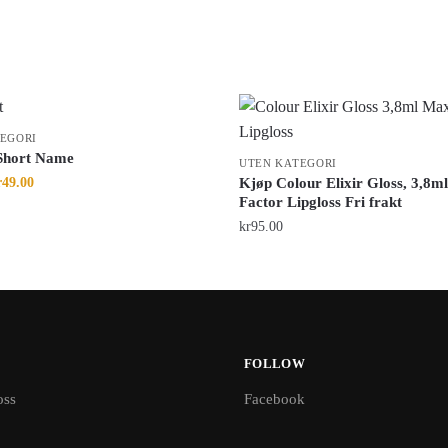
EGORI
Short Name
UTEN KATEGORI
r
49.00
Kjøp Colour Elixir Gloss, 3,8m
Factor Lipgloss Fri frakt
kr
95.00
FOLLOW
oss
Facebook