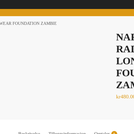
WEAR FOUNDATION ZAMBIE
NA
RA
LO
FO
ZA
kr
480.0
Beskrivelse
Tilleggsinformasjon
Omtaler
0