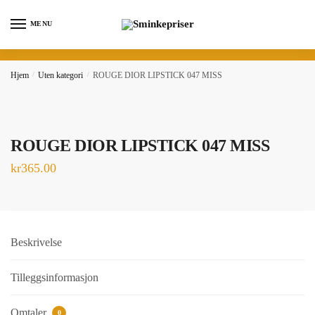
Skip
Skip
to
to
MENU
navigation
content
Hjem
/
Uten kategori
/
ROUGE DIOR LIPSTICK 047 MISS
ROUGE DIOR LIPSTICK 047 MISS
kr
365.00
Beskrivelse
Tilleggsinformasjon
Omtaler
0