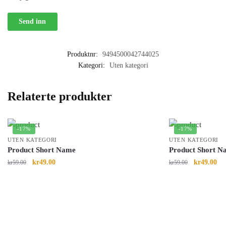
Produktnr:
9494500042744025
Kategori:
Uten kategori
Relaterte produkter
-17%
-17%
UTEN KATEGORI
UTEN KATEGORI
Product Short Name
Product Short N
kr
49.00
kr
49.00
kr
59.00
kr
59.00