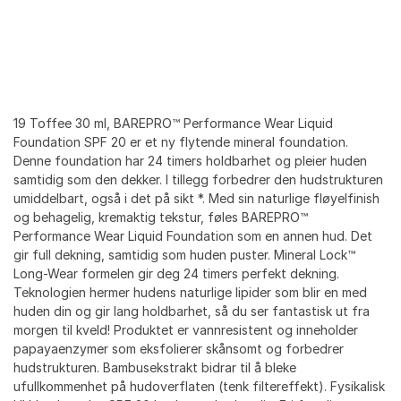
19 Toffee 30 ml, BAREPRO™ Performance Wear Liquid
Foundation SPF 20 er et ny flytende mineral foundation.
Denne foundation har 24 timers holdbarhet og pleier huden
samtidig som den dekker. I tillegg forbedrer den hudstrukturen
umiddelbart, også i det på sikt *. Med sin naturlige fløyelfinish
og behagelig, kremaktig tekstur, føles BAREPRO™
Performance Wear Liquid Foundation som en annen hud. Det
gir full dekning, samtidig som huden puster. Mineral Lock™
Long-Wear formelen gir deg 24 timers perfekt dekning.
Teknologien hermer hudens naturlige lipider som blir en med
huden din og gir lang holdbarhet, så du ser fantastisk ut fra
morgen til kveld! Produktet er vannresistent og inneholder
papayaenzymer som eksfolierer skånsomt og forbedrer
hudstrukturen. Bambusekstrakt bidrar til å bleke
ufullkommenhet på hudoverflaten (tenk filtereffekt). Fysikalisk