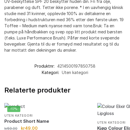
UV-beskyttelse SPF 20 beskytter huden din. Fri fra olje,
parabener og duft. Tetter ikke porene. * I en uavhengig klinisk
studie med 31 kvinner, opplevde 100% av deltakerne en
forbedring i hudstrukturen med 36% etter den første uken. 19
Toffee – Medium mørk nyanse med varm tone.Bruk: Ta en
pumpe på håndbakken og svep opp litt produkt med børsten
(f.eks. Luxe Performance Brush). Påfør med korte svepende
bevegelser. Gjenta til du er fornøyd med resultatet og til du
har mottatt den dekningen du ønsker.
Produktnr:
4214500197850758
Kategori:
Uten kategori
Relaterte produkter
-17%
UTEN KATEGORI
Product Short Name
UTEN KATEGORI
Kjøp Colour Eli
kr
49.00
kr
59.00