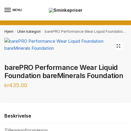
Skip
Skip
to
to
MENU
navigation
content
Hjem
Uten kategori
barePRO Performance Wear Liquid Foundation bareMinerals Foundation
/
/
barePRO Performance Wear Liquid
Foundation bareMinerals Foundation
kr
435.00
Beskrivelse
Tilleggsinformasjon