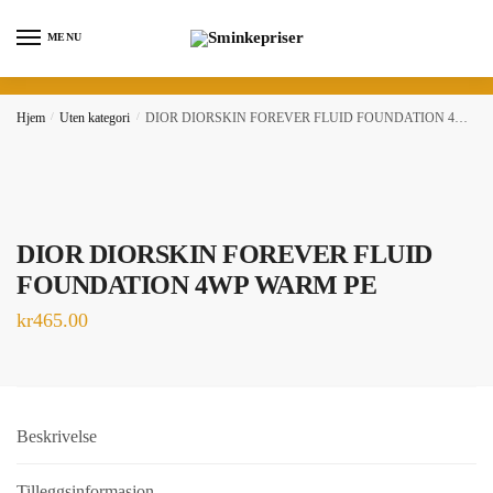
Skip
Skip
to
to
MENU
navigation
content
Hjem
/
Uten kategori
/
DIOR DIORSKIN FOREVER FLUID FOUNDATION 4WP WARM PE
DIOR DIORSKIN FOREVER FLUID
FOUNDATION 4WP WARM PE
kr
465.00
Beskrivelse
Tilleggsinformasjon