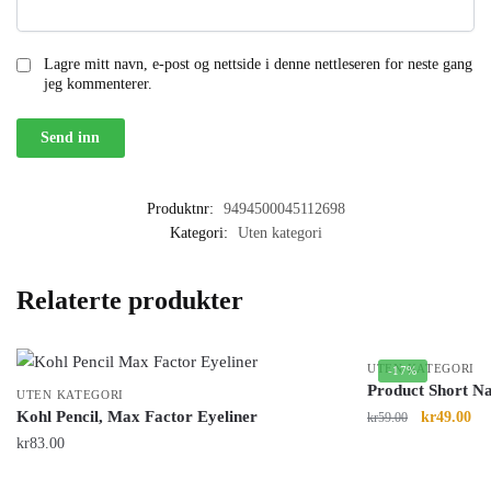
Lagre mitt navn, e-post og nettside i denne nettleseren for neste gang
jeg kommenterer.
Produktnr:
9494500045112698
Kategori:
Uten kategori
Relaterte produkter
UTEN KATEGORI
-17%
Product Short N
UTEN KATEGORI
Kohl Pencil, Max Factor Eyeliner
kr
49.00
kr
59.00
kr
83.00