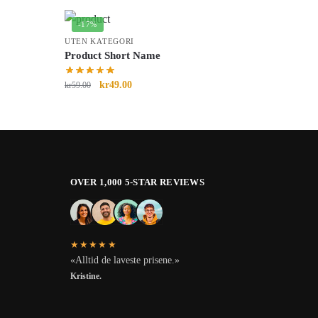
-17%
UTEN KATEGORI
Product Short Name
kr
49.00
kr
59.00
OVER 1,000 5-STAR REVIEWS
★★★★★
«Alltid de laveste prisene.»
Kristine.