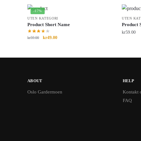
-17%
UTEN KATEGORI
UTEN KAT
Product Short Name
Product 
kr
59.00
kr
49.00
kr
59.00
ABOUT
HELP
Oslo Gardermoen
Kontakt 
FAQ