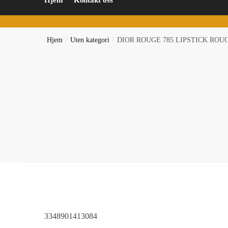
Hjem
Kontakt oss
Hjem
/
Uten kategori
/
DIOR ROUGE 785 LIPSTICK ROU
3348901413084