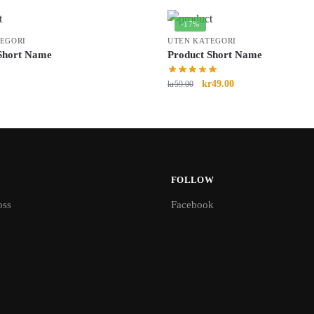
-17%
EGORI
UTEN KATEGORI
Short Name
Product Short Name
kr
49.00
kr
59.00
FOLLOW
oss
Facebook