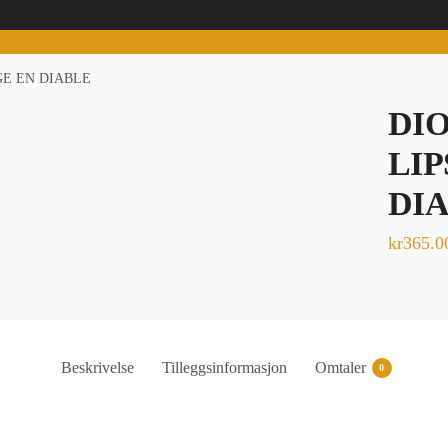
GE EN DIABLE
DIO
LI
DI
kr
365.0
Beskrivelse
Tilleggsinformasjon
Omtaler
0