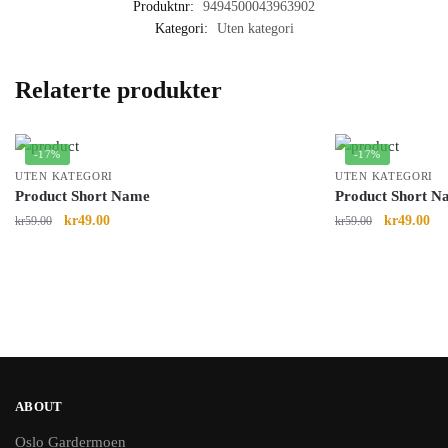
Produktnr:
9494500043963902
Kategori:
Uten kategori
Relaterte produkter
-17%
-17%
UTEN KATEGORI
UTEN KATEGORI
Product Short Name
Product Short N
kr
49.00
kr
49.00
kr
59.00
kr
59.00
ABOUT
Oslo Gardermoen