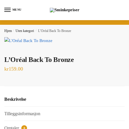
Skip
Skip
to
to
MENU
navigation
content
Hjem
/
Uten kategori
/
L’Oréal Back To Bronze
L’Oréal Back To Bronze
kr
159.00
Beskrivelse
Tilleggsinformasjon
Omtaler
0