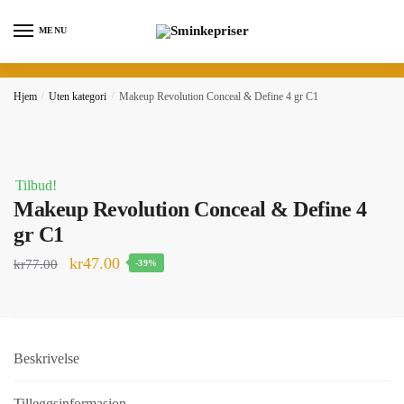
Skip
Skip
to
to
MENU
navigation
content
Hjem
/
Uten kategori
/
Makeup Revolution Conceal & Define 4 gr C1
Tilbud!
Makeup Revolution Conceal & Define 4
gr C1
kr
47.00
kr
77.00
-39%
Beskrivelse
Tilleggsinformasjon