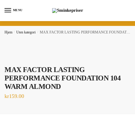
Skip
Skip
to
to
MENU
navigation
content
Hjem
/
Uten kategori
/
MAX FACTOR LASTING PERFORMANCE FOUNDATION 104 WARM ALMOND
MAX FACTOR LASTING
PERFORMANCE FOUNDATION 104
WARM ALMOND
kr
159.00