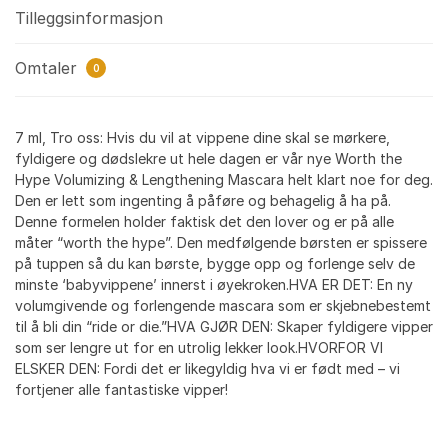
Tilleggsinformasjon
Omtaler
0
7 ml, Tro oss: Hvis du vil at vippene dine skal se mørkere,
fyldigere og dødslekre ut hele dagen er vår nye Worth the
Hype Volumizing & Lengthening Mascara helt klart noe for deg.
Den er lett som ingenting å påføre og behagelig å ha på.
Denne formelen holder faktisk det den lover og er på alle
måter “worth the hype”. Den medfølgende børsten er spissere
på tuppen så du kan børste, bygge opp og forlenge selv de
minste ‘babyvippene’ innerst i øyekroken.HVA ER DET: En ny
volumgivende og forlengende mascara som er skjebnebestemt
til å bli din “ride or die.”HVA GJØR DEN: Skaper fyldigere vipper
som ser lengre ut for en utrolig lekker look.HVORFOR VI
ELSKER DEN: Fordi det er likegyldig hva vi er født med – vi
fortjener alle fantastiske vipper!