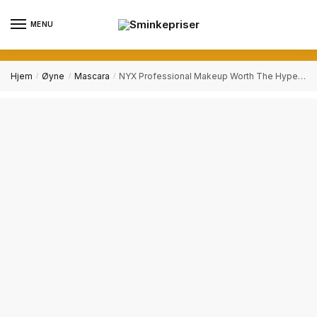
Skip
Skip
to
to
MENU
navigation
content
Hjem
Øyne
Mascara
NYX Professional Makeup Worth The Hype Mascara 7 ml
/
/
/