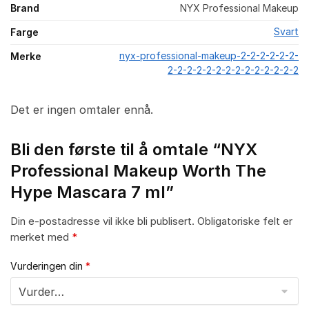
Brand
NYX Professional Makeup
Svart
Farge
nyx-professional-makeup-2-2-2-2-2-2-
Merke
2-2-2-2-2-2-2-2-2-2-2-2-2-2
Det er ingen omtaler ennå.
Bli den første til å omtale “NYX
Professional Makeup Worth The
Hype Mascara 7 ml”
Din e-postadresse vil ikke bli publisert.
Obligatoriske felt er
merket med
*
Vurderingen din
*