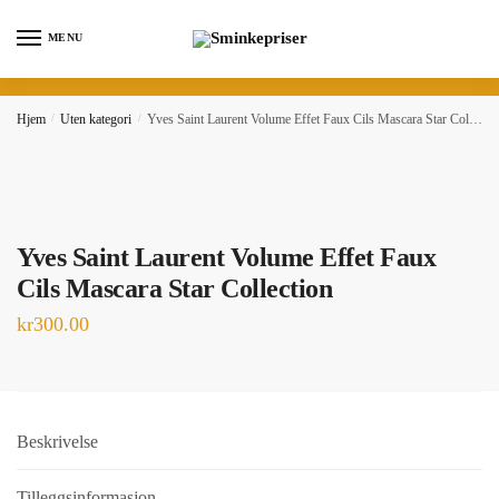
Skip
Skip
to
to
MENU
navigation
content
Hjem
/
Uten kategori
/
Yves Saint Laurent Volume Effet Faux Cils Mascara Star Collection
Yves Saint Laurent Volume Effet Faux
Cils Mascara Star Collection
kr
300.00
Beskrivelse
Tilleggsinformasjon