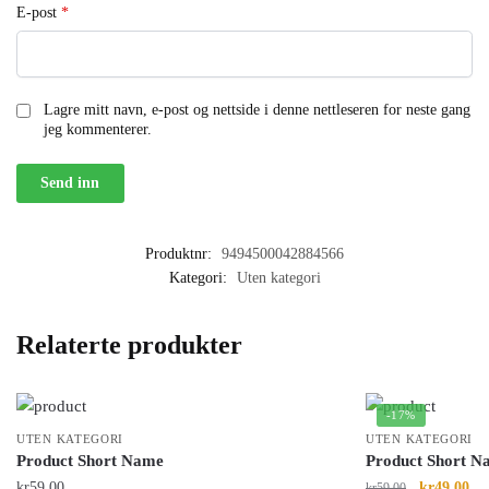
E-post
*
Lagre mitt navn, e-post og nettside i denne nettleseren for neste gang
jeg kommenterer.
Produktnr:
9494500042884566
Kategori:
Uten kategori
Relaterte produkter
-17%
UTEN KATEGORI
UTEN KATEGORI
Product Short Name
Product Short N
kr
59.00
kr
49.00
kr
59.00